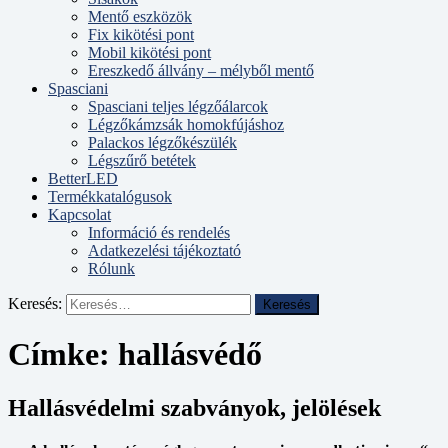
Mentő eszközök
Fix kikötési pont
Mobil kikötési pont
Ereszkedő állvány – mélyből mentő
Spasciani
Spasciani teljes légzőálarcok
Légzőkámzsák homokfújáshoz
Palackos légzőkészülék
Légszűrő betétek
BetterLED
Termékkatalógusok
Kapcsolat
Információ és rendelés
Adatkezelési tájékoztató
Rólunk
Keresés:
Címke:
hallásvédő
Hallásvédelmi szabványok, jelölések