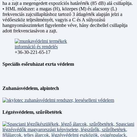
ha a zajt a megengedett expozíciós határérték (85 dB) alá csillapítja.
• HML módszer: a magas (H), közepes (M) és alacsony (L)
frekvenciás zajcsillapításhoz tartozó 3 átlagérték alapján jelzi a
védőeszköz teljesítményét, vagyis a C és A súlyozású
hangnyomásszinteket figyelembe véve, hány decibellel csillapítja
adott frekvenciasávon a zajt.
+36-30-221-65-17
Speciális esőruházat exrta védelem
Zuhanásvédelem, alpintech
Légzésvédelem, szűrőbetétek