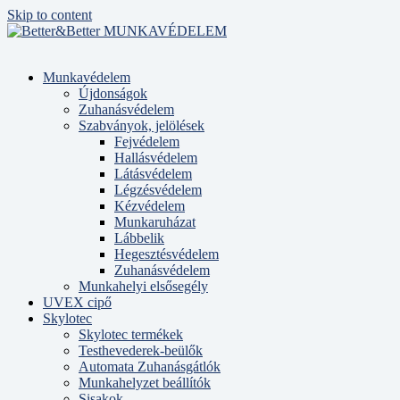
Skip to content
Munkavédelem
Újdonságok
Zuhanásvédelem
Szabványok, jelölések
Fejvédelem
Hallásvédelem
Látásvédelem
Légzésvédelem
Kézvédelem
Munkaruházat
Lábbelik
Hegesztésvédelem
Zuhanásvédelem
Munkahelyi elsősegély
UVEX cipő
Skylotec
Skylotec termékek
Testhevederek-beülők
Automata Zuhanásgátlók
Munkahelyzet beállítók
Sisakok