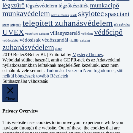
légszűrő
munkacipő
légzésvédelem
légzőkészülék
munkavédelem
skylotec
spasciani
orvosi maszk
sisak
telepített zuhanásvédelem
szem
szigetelt
téli esőruha
UVEX
védőcipő
villanyszerelő
veszélyes zajszint
védelem
védősisak
védőszandál
védőeszköz
vízálló
zajszint
zuhanásvédelem
álarc
2019 Better&Better Bt.
|
Editorial by
MysteryThemes
.
Weboldal sütiket használ, amit a GDPR-nek és az Adatvédelmi
nyilatkozatunkban leírtaknak megfelelően kezelünk, azaz nem
csinálunk vele semmit.
Tudomásul veszem
Nem fogadom el, süti
nélkül böngészek tovább
Részletek
Sütihasználat változtatás
Close
Privacy Overview
This website uses cookies to improve your experience while you
navigate through the website. Out of these, the cookies that are