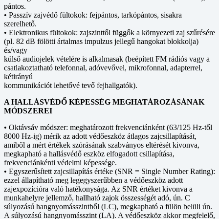
pántos.
• Passzív zajvédő fültokok: fejpántos, tarkópántos, sisakra
szerelhető.
• Elektronikus fültokok: zajszinttől függők a környezeti zaj szűrésére
(pl. 82 dB fölötti ártalmas impulzus jellegű hangokat blokkolja)
és/vagy
külső audiojelek vételére is alkalmasak (beépített FM rádiós vagy a
csatlakoztatható telefonnal, adóvevővel, mikrofonnal, adapterrel,
kétirányú
kommunikációt lehetővé tevő fejhallgatók).
A HALLÁSVÉDŐ KÉPESSÉG MEGHATÁROZÁSÁNAK
MÓDSZEREI
• Oktávsáv módszer: meghatározott frekvenciánként (63/125 Hz-től
8000 Hz-ig) mérik az adott védőeszköz átlagos zajcsillapítását,
amiből a mért értékek szórásának szabványos eltérését kivonva,
megkapható a hallásvédő eszköz elfogadott csillapítása,
frekvenciánkénti védelmi képessége.
• Egyszerűsített zajcsillapítás értéke (SNR = Single Number Rating):
ezzel állapítható meg legegyszerűbben a védőeszköz adott
zajexpozícióra való hatékonysága. Az SNR értéket kivonva a
munkahelyre jellemző, hallható zajok összességét adó, ún. C
súlyozású hangnyomásszintből (LC), megkapható a fülön belüli ún.
A súlyozású hangnyomásszint (LA). A védőeszköz akkor megfelelő,