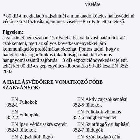
viselése
* 80 dB-t meghaladó zajszintnél a munkaadó köteles hallásvédelmi
védőeszközt biztosítani, aminek viselése 85 dB-felett kötelező.
Figyelem:
a zajszintet nem szabad 15 dB-lel a beavatkozási határérték alá
csökkenteni, mert az súlyos következményekkel járó
kommunikációs problémákat okozhat. Fontos tudni, hogy a
hangterjedés logaritmikus tulajdonsága miatt két azonos
hangnyomásszintű zajforrás + 3 dB expozíciónövekedést jelent,
tehát két 90 dB-es gép együttes kibocsátása 93 dB lesz.EN 352:
2002
A HALLÁSVÉDŐKRE VONATKOZÓ FŐBB
SZABVÁNYOK:
EN
EN
Aktív zajcsökkentésű
Fültokok
352-1
352-5
fültokok
EN
EN
Fültokok villamos
Füldugók
352-2
352-6
hangbemenettel
EN
Ipari védősisakra szerelt
EN
Szintfüggő csillapítású
352-3
fültokok
352-7
füldugók
EN
Zajszinttől függő
EN
Szórakoztató célú