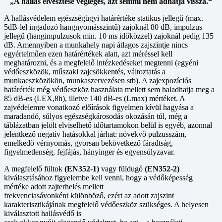
„A hallás elvesztése végleges, azt semmi nem adhatja vissza.“
A hallásvédelem egészségügyi határértéke statikus jellegű (max.
5dB-lel ingadozó hangnyomásszintű) zajoknál 80 dB, impulzus
jellegű (hangimpulzusok min. 10 ms időközzel) zajoknál pedig 135
dB. Amennyiben a munkahely napi átlagos zajszintje nincs
egyértelműen ezen határértékek alatt, azt méréssel kell
meghatározni, és a megfelelő intézkedéseket megtenni (egyéni
védőeszközök, műszaki zajcsökkentés, változtatás a
munkaeszközökön, munkaszervezésen stb). A zajexpozíciós
határérték még védőeszköz használata mellett sem haladhatja meg a
85 dB-es (LEX,8h), illetve 140 dB-es (Lmax) mértéket. A
zajvédelemre vonatkozó előírások figyelmen kívül hagyása a
maradandó, súlyos egészségkárosodás okozásán túl, még a
táblázatban jelölt elviselhető időtartamokon belül is egyéb, azonnal
jelentkező negatív hatásokkal járhat: növekvő pulzusszám,
emelkedő vérnyomás, gyorsan bekövetkező fáradtság,
figyelmetlenség, fejfájás, hányinger és egyensúlyzavar.
A megfelelő fültok
(EN352-1)
vagy füldugó
(EN352-2)
kiválasztásához figyelembe kell venni, hogy a védőképesség
mértéke adott zajterhelés mellett
frekvenciasávonként különböző, ezért az adott zajszint
karakterisztikájának megfelelő védőeszköz szükséges. A helyesen
kiválasztott hallásvédő is