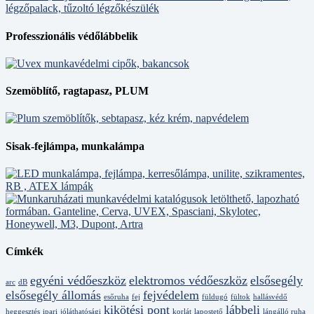
Professzionális védőlábbelik
Szemöblítő, ragtapasz, PLUM
Sisak-fejlámpa, munkalámpa
Címkék
egyéni védőeszköz
elektromos védőeszköz
elsősegély
arc
dB
elsősegély állomás
fejvédelem
esőruha
fej
füldugó
fültok
hallásvédő
kikötési pont
lábbeli
heggesztés
ipari
jóláthatósági
korlát
lapostető
lángálló ruha