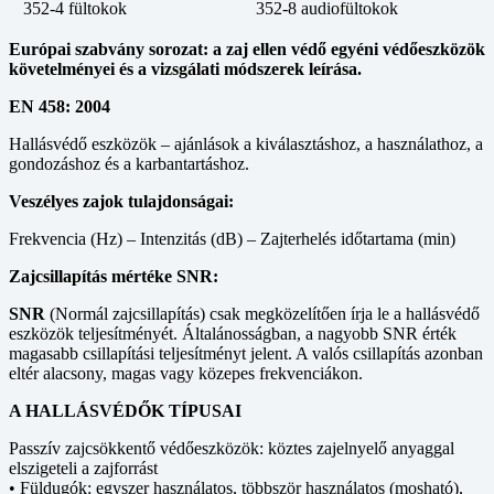
352-4
fültokok
352-8
audiofültokok
Európai szabvány sorozat: a zaj ellen védő egyéni védőeszközök
követelményei és a vizsgálati módszerek leírása.
EN 458: 2004
Hallásvédő eszközök – ajánlások a kiválasztáshoz, a használathoz, a
gondozáshoz és a karbantartáshoz.
Veszélyes zajok tulajdonságai:
Frekvencia (Hz) – Intenzitás (dB) – Zajterhelés időtartama (min)
Zajcsillapítás mértéke SNR:
SNR
(Normál zajcsillapítás) csak megközelítően írja le a hallásvédő
eszközök teljesítményét. Általánosságban, a nagyobb SNR érték
magasabb csillapítási teljesítményt jelent. A valós csillapítás azonban
eltér alacsony, magas vagy közepes frekvenciákon.
A HALLÁSVÉDŐK TÍPUSAI
Passzív zajcsökkentő védőeszközök: köztes zajelnyelő anyaggal
elszigeteli a zajforrást
• Füldugók: egyszer használatos, többször használatos (mosható),