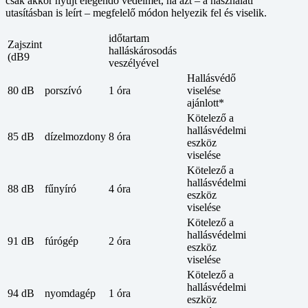
csak akkor nyújt elegendő védelmet, ha azt – a használati
utasításban is leírt – megfelelő módon helyezik fel és viselik.
időtartam
Zajszint
halláskárosodás
(dB9
veszélyével
Hallásvédő
80 dB
porszívó
1 óra
viselése
ajánlott*
Kötelező a
hallásvédelmi
85 dB
dízelmozdony
8 óra
eszköz
viselése
Kötelező a
hallásvédelmi
88 dB
fűnyíró
4 óra
eszköz
viselése
Kötelező a
hallásvédelmi
91 dB
fúrógép
2 óra
eszköz
viselése
Kötelező a
hallásvédelmi
94 dB
nyomdagép
1 óra
eszköz