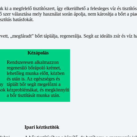
i a megfelelő tisztítószert, így elkerülhető a felesleges víz és tisztító
ítő szer választása mely használat során ápolja, nem károsítja a bőrt a pia
ztítás hatásfokát.
 „megfáradt” bőrt táplálja, regenerálja. Segít az ideális zsír és víz há
Kézápolás
Rendszeresen alkalmazzon
regeneráló bőrápoló krémet,
lehetőleg munka előtt, közben
és után is. Az egészséges és
ny
táplált bőr segít megelőzni a
sok
kézproblémákat, és megkönnyíti
a bőr tisztítását munka után.
Ipari kéztisztítók