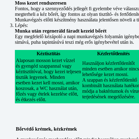
Moss kezet rendszeresen
Fontos, hogy a szennyeződés jellegét fi gyelembe véve válasszuk k
megterheli a kéz bőrét, így fontos az olyan tisztító- és fertőtlen
Munkavégzés előtti készítmény használata jelentősen növeli a tis
Lépés:
Munka után regeneráld fáradt kezeid bőrét
Egy megfelelő kézápoló a napi munkavégzés folyamán igénybevett,
simává, puha tapintásúvá teszi még erős igénybevétel után is.
Kéztisztítás
Kézfertőtlenítés
Alaposan mosson kezet vízzel
Használjon kézfertőtlenítőt
és gyengéd szappannal vagy
minden esetben amikor nincs
kéztisztítóval, hogy kezei teljesen
lehetősége kezet mosni.
tiszták legyenek. Minden
A szappan és kézfertőtlenítő
esetben kezet kell mosni, amikor
kombinált használata hatéko
koszosak, a WC használat után,
módja a baktériumok és víru
főzés vagy ételek kezelése előtt,
terjedésének megelőzésére.
és étkezés előtt.
Bőrvédő krémek, kézkrémek