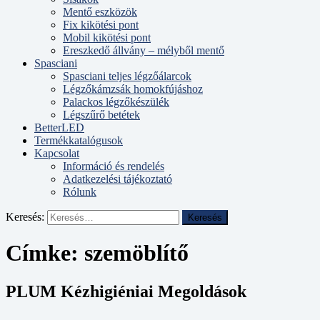
Mentő eszközök
Fix kikötési pont
Mobil kikötési pont
Ereszkedő állvány – mélyből mentő
Spasciani
Spasciani teljes légzőálarcok
Légzőkámzsák homokfújáshoz
Palackos légzőkészülék
Légszűrő betétek
BetterLED
Termékkatalógusok
Kapcsolat
Információ és rendelés
Adatkezelési tájékoztató
Rólunk
Keresés:
Címke:
szemöblítő
PLUM Kézhigiéniai Megoldások