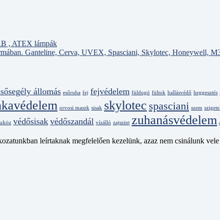
lsősegély állomás
fejvédelem
esőruha
fej
füldugó
fültok
hallásvédő
heggesztés
kavédelem
skylotec
spasciani
orvosi maszk
sisak
szem
szigete
zuhanásvédelem
védősisak
védőszandál
szköz
vízálló
zajszint
kozatunkban leírtaknak megfelelően kezelünk, azaz nem csinálunk vel