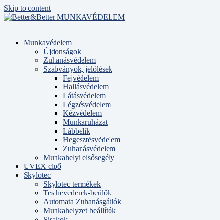
Skip to content
Munkavédelem
Újdonságok
Zuhanásvédelem
Szabványok, jelölések
Fejvédelem
Hallásvédelem
Látásvédelem
Légzésvédelem
Kézvédelem
Munkaruházat
Lábbelik
Hegesztésvédelem
Zuhanásvédelem
Munkahelyi elsősegély
UVEX cipő
Skylotec
Skylotec termékek
Testhevederek-beülők
Automata Zuhanásgátlók
Munkahelyzet beállítók
Sisakok