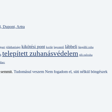
kikötési pont
lábbeli
ipari
jóláthatósági
korlát
lapostető
lángálló ruha
telepített zuhanásvédelem
lt
téli esőruha
álarc
e semmit.
Tudomásul veszem
Nem fogadom el, süti nélkül böngészek