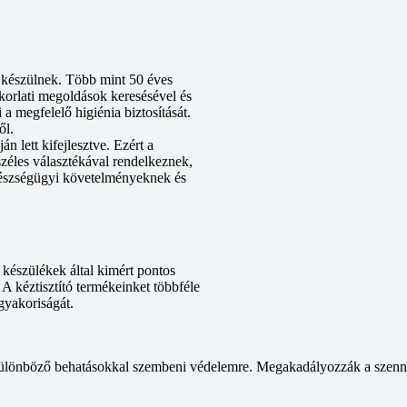
a készülnek. Több mint 50 éves
akorlati megoldások keresésével és
 a megfelelő higiénia biztosítását.
ől.
n lett kifejlesztve. Ezért a
széles választékával rendelkeznek,
egészségügyi követelményeknek és
készülékek által kimért pontos
 A kéztisztító termékeinket többféle
gyakoriságát.
különböző behatásokkal szembeni védelemre. Megakadályozzák a szennye