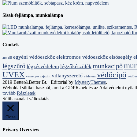
Sisak-fejlámpa, munkalámpa
Címkék
egyéni védőeszköz
elektromos védőeszköz
elsősegély
e
arc
dB
mun
légszűrő
munkacipő
légzésvédelem
légzőkészülék
UVEX
védőcipő
villanyszerelő
veszélyes zajszint
védelem
védőe
2019 Better&Better Bt.
|
Editorial by
MysteryThemes
.
Weboldal sütiket használ, amit a GDPR-nek és az Adatvédelmi nyilat
tovább
Részletek
Sütihasználat változtatás
Close
Privacy Overview