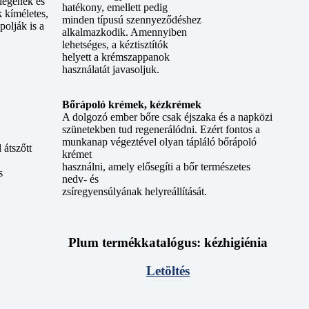
llegének és
hatékony, emellett pedig
k kíméletes,
minden típusú szennyeződéshez
polják is a
alkalmazkodik. Amennyiben
lehetséges, a kéztisztítók
helyett a krémszappanok
használatát javasoljuk.
Bőrápoló krémek, kézkrémek
A dolgozó ember bőre csak éjszaka és a napközi
szünetekben tud regenerálódni. Ezért fontos a
munkanap végeztével olyan tápláló bőrápoló
 átszőtt
krémet
használni, amely elősegíti a bőr természetes
s
nedv- és
zsíregyensúlyának helyreállítását.
Plum termékkatalógus: kézhigiénia
Letöltés