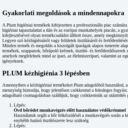
Gyakorlati megoldások a mindennapokra
A Plum higiéniai termékek kifejezetten a professzionális piac számár
higiéniai tapasztalattal a dán és az európai munkahelyek piacán, a gy
kifejlesztésével olyan termékcsaládot állított össze, amely megkönnyíti
Legyen szó kézhigiéniáról vagy felületek tisztításáról és fertőtlenítésér
Minden termék és megoldás a kiszolgált iparágak alapos ismerete alapjá
termékek, szappanok, bőrápoló krémek, tisztító- és fertőtlenítőszerek 
amelyek megfelelnek mind az ipari, az élelmiszeripari, valamint az 
igényeknek.
PLUM kézhigiénia 3 lépésben
Amennyiben a kézhigiéniai termékeket Plum adagolóból használod, a 
mennyiség biztosítja, hogy jelentősen csökkentsd a felesleges fogyást.
adagolható csomagolásban szállítjuk, hogy csökkentsük az utántöltés 
Lépés:
Óvd bőrödet munkavégzés előtt használatos védőkrémmel
Használatuk segíti a bőr felkészülését a munkavégzés során a 
enyhébb hatású tisztítószerre lesz szükség
Lépés: