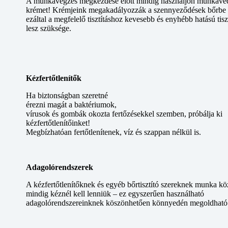
A munkavégzés megkezdése előtt mindig használjon munkavé
krémet! Krémjeink megakadályozzák a szennyeződések bőrbe 
ezáltal a megfelelő tisztításhoz kevesebb és enyhébb hatású tisz
lesz szüksége.
Kézfertőtlenítők
Ha biztonságban szeretné
érezni magát a baktériumok,
vírusok és gombák okozta fertőzésekkel szemben, próbálja ki
kézfertőtlenítőinket!
Megbízhatóan fertőtlenítenek, víz és szappan nélkül is.
Adagolórendszerek
A kézfertőtlenítőknek és egyéb bőrtisztító szereknek munka kö
mindig kéznél kell lenniük – ez egyszerűen használható
adagolórendszereinknek köszönhetően könnyedén megoldható