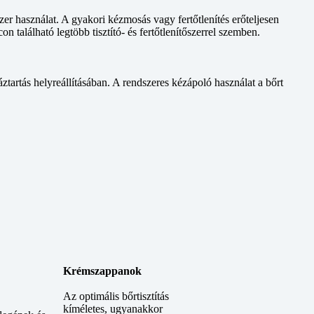
szer használat. A gyakori kézmosás vagy fertőtlenítés erőteljesen
con található legtöbb tisztító- és fertőtlenítőszerrel szemben.
ztartás helyreállításában. A rendszeres kézápoló használat a bőrt
Krémszappanok
Az optimális bőrtisztítás
kíméletes, ugyanakkor