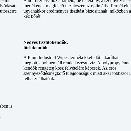
delmi
A bőr tisztításához a kímélő, de hatékony, a szennyezés je
ivódását,
mértékének megfelelő tisztítószer az optimális. Termékein
títószerre
ugyanakkor eredményes tisztítást biztosítanak, miközben á
kéz bőrét.
Nedves tisztítókendők,
törlőkendők
A Plum Industrial Wipes termékekkel időt takaríthat
meg ott, ahol nem áll rendelkezésre víz. A polypropylénnel
kendők rengeteg kosz felvételére képesek. Az erős
szennyeződésmegkötő tulajdonságuk miatt akár többször i
felhasználhatóak.
zben is
.