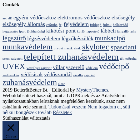
Címkék
egyéni védőeszköz
elektromos védőeszköz
elsősegély
arc
dB
elsősegély állomás
fejvédelem
esőruha
fej
füldugó
fültok
hallásvédő
kikötési pont
lábbeli
heggesztés
ipari
jóláthatósági
korlát
lapostető
lángálló ruha
légszűrő
munkacipő
légzésvédelem
légzőkészülék
munkavédelem
skylotec
spasciani
orvosi maszk
sisak
telepített zuhanásvédelem
szem
szigetelt
téli esőruha
UVEX
védőcipő
villanyszerelő
veszélyes zajszint
védelem
védősisak
védőszandál
védőeszköz
vízálló
zajszint
zuhanásvédelem
álarc
2019 Better&Better Bt.
|
Editorial by
MysteryThemes
.
Weboldal sütiket használ, amit a GDPR-nek és az Adatvédelmi
nyilatkozatunkban leírtaknak megfelelően kezelünk, azaz nem
csinálunk vele semmit.
Tudomásul veszem
Nem fogadom el, süti
nélkül böngészek tovább
Részletek
Sütihasználat változtatás
Close