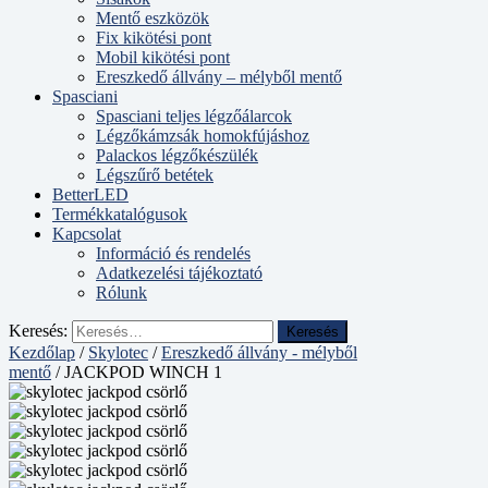
Mentő eszközök
Fix kikötési pont
Mobil kikötési pont
Ereszkedő állvány – mélyből mentő
Spasciani
Spasciani teljes légzőálarcok
Légzőkámzsák homokfújáshoz
Palackos légzőkészülék
Légszűrő betétek
BetterLED
Termékkatalógusok
Kapcsolat
Információ és rendelés
Adatkezelési tájékoztató
Rólunk
Keresés:
Kezdőlap
/
Skylotec
/
Ereszkedő állvány - mélyből
mentő
/ JACKPOD WINCH 1