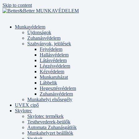
Skip to content
Munkavédelem
Újdonságok
Zuhanásvédelem
Szabványok, jelölések
Fejvédelem
Hallásvédelem
Látásvédelem
Légzésvédelem
Kézvédelem
Munkaruházat
Lábbelik
Hegesztésvédelem
Zuhanásvédelem
Munkahelyi elsősegély
UVEX cipő
Skylotec
Skylotec termékek
Testhevederek-beülők
Automata Zuhanásgátlók
Munkahelyzet beállítók
Sisakok