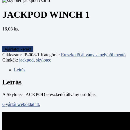
JACKPOD WINCH 1
16,03 kg
Cikkszám:
JP-008-1
Kategória:
Ereszkedő állvány - mélyből mentő
Címkék:
jackpod
,
skylotec
Leírás
Leírás
A Skylotec JACKPOD ereszkedő állvány csörlője.
Gyártói weboldal itt.